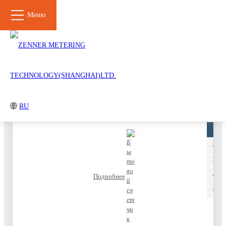
Меню
ЗАКРЫВАТ
Продукты
Все категории
Продукты
Газовые счетчики
Расходомеры и EVC
Гофрированные трубы
Платформа
RU
«
Бытовой счетчик
1
Решение
2
Система
Решение IoT + NFC для
интеллектуальных
интеллектуальных
3
счётчиков AMI (Advanced
счётчиков
Metering Infrastructure
4
Подробнее
»
Решение для
Модульная модернизация
интеллектуальных
механических счётчиков
счетчиков с предоплатой
(IC-карта)