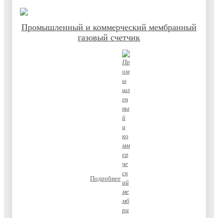
Решение для проводных
Инсайты
интеллектуальных
счётчиков
Промышленный и коммерческий мембранный
газовый счетчик
Услуги
Скачать каталог
Онлайн-консультация
Часто задаваемые вопросы
ESG
Наше видение и стратегия
Экологическая
ESG
ответственность
Социальные обязательства
Управление и
соответствие требованиям
Инновации и качество
Обзор данных ESG
Подробнее
Связаться с нами