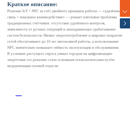
Краткое описание:
ZENNER
+86-17702120747
Решение IoT + NFC за счёт двойного принципа работы — «удалённая
Профиль компании
Путь развития
связь + локальное взаимодействие» — решает ключевые проблемы
традиционных счётчиков: отсутствие удалённого контроля,
Корпоративная культура
Партнеры
зависимость от ручных операций и запаздывающее срабатывание
Новости
систем безопасности. Низкое энергопотребление и широкое покрытие
сетей обеспечивают до 10 лет автономной работы, а использование
NFC значительно повышает гибкость эксплуатации и обслуживания.
В условиях растущего спроса умных городов на цифровизацию
энергетики это решение стало основным технологическим путём
модернизации газовой отрасли.
+86-21-31166688-8682