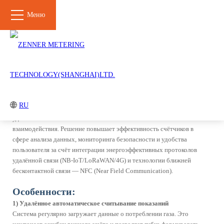
Меню
ЗАКРЫВАТ
Решение IoT + NFC для
Система интеллектуальных счётчиков AMI (Advanced Meterin
интеллектуальных счётчиков
Продукты
Обзор:
Газовые счетчики
Расходомеры и EVC
Решение IoT + NFC — это инновационная система для
Гофрированные трубы
Платформа
RU
интеллектуальных газовых счётчиков. Оно сочетает возможности
удалённой сотовой связи и локального бесконтактного
взаимодействия. Решение повышает эффективность счётчиков в
Решение
сфере анализа данных, мониторинга безопасности и удобства
пользователя за счёт интеграции энергоэффективных протоколов
Система
Решение IoT + NFC для
интеллектуальных
интеллектуальных
удалённой связи (NB-IoT/LoRaWAN/4G) и технологии ближней
счётчиков AMI (Advanced
счётчиков
бесконтактной связи — NFC (Near Field Communication).
Metering Infrastructure
Решение для
Модульная модернизация
Особенности:
интеллектуальных
механических счётчиков
счетчиков с предоплатой
1) Удалённое автоматическое считывание показаний
(IC-карта)
Система регулярно загружает данные о потреблении газа. Это