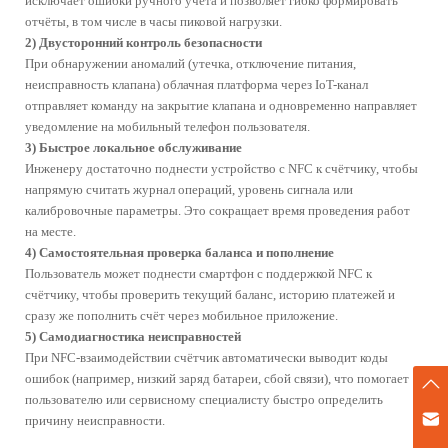
исключает ошибки ручного учёта и позволяет гибко формировать
Решение для проводных
Инсайты
интеллектуальных
отчёты, в том числе в часы пиковой нагрузки.
счётчиков
2) Двусторонний контроль безопасности
При обнаружении аномалий (утечка, отключение питания,
неисправность клапана) облачная платформа через IoT-канал
Услуги
отправляет команду на закрытие клапана и одновременно направляет
уведомление на мобильный телефон пользователя.
Скачать каталог
Онлайн-консультация
3) Быстрое локальное обслуживание
Часто задаваемые вопросы
Инженеру достаточно поднести устройство с NFC к счётчику, чтобы
напрямую считать журнал операций, уровень сигнала или
калибровочные параметры. Это сокращает время проведения работ
ESG
на месте.
Наше видение и стратегия
Экологическая
4) Самостоятельная проверка баланса и пополнение
ESG
ответственность
Пользователь может поднести смартфон с поддержкой NFC к
счётчику, чтобы проверить текущий баланс, историю платежей и
Социальные обязательства
Управление и
соответствие требованиям
сразу же пополнить счёт через мобильное приложение.
5) Самодиагностика неисправностей
Инновации и качество
Обзор данных ESG
При NFC-взаимодействии счётчик автоматически выводит коды
ошибок (например, низкий заряд батареи, сбой связи), что помогает
пользователю или сервисному специалисту быстро определить
Связаться с нами
причину неисправности.
marketing@zenner-metering.com