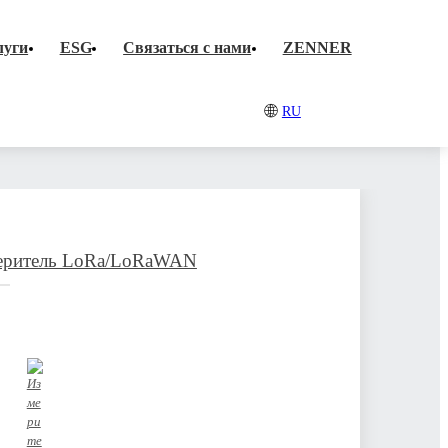
тельства
Партнеры
луги
ESG
Связаться с нами
ZENNER
ветствие
Новости
ство
RU
G
еритель LoRa/LoRaWAN