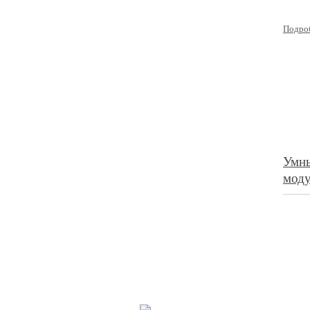
Подро
Умн
мод