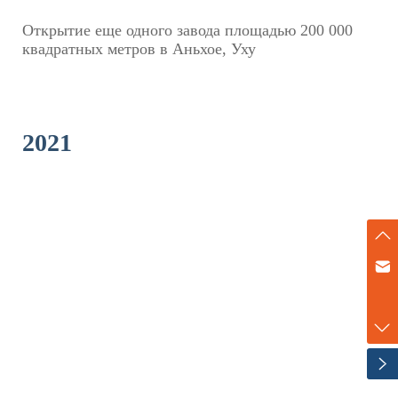
Открытие еще одного завода площадью 200 000
квадратных метров в Аньхое, Уху
2021
marketing@zenner-metering.com
+86-17702120747