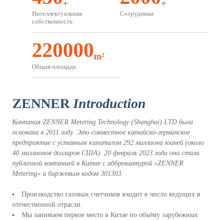
Решение для проводных
Инсайты
+
+
интеллектуальных
Интеллектуальная
Сотрудники
счётчиков
собственность
220000
Услуги
m²
Скачать каталог
Онлайн-консультация
Общая площадь
Часто задаваемые вопросы
ZENNER
Introduction
ESG
Компания ZENNER Metering Technology (Shanghai) LTD была
Наше видение и стратегия
Экологическая
ESG
ответственность
основана в 2011 году. Это совместное китайско-германское
предприятие с уставным капиталом 292 миллиона юаней (около
Социальные обязательства
Управление и
соответствие требованиям
40 миллионов долларов США). 20 февраля 2023 года она стала
публичной компанией в Китае с аббревиатурой «ZENNER
Инновации и качество
Обзор данных ESG
Metering» и биржевым кодом 301303.
Производство газовых счетчиков входит в число ведущих в
Связаться с нами
отечественной отрасли.
Мы занимаем первое место в Китае по объёму зарубежных