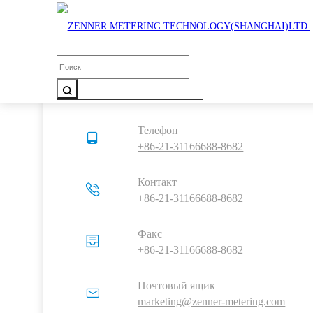
счётчико
Платформа
Если у вас есть вопросы о продукции нашей к
Решение
интелле
свяжитесь с нами по указанному ниже адресу.
счетчико
(IC-карта
посетить наш офис.
Модульн
механиче
Телефон
Решение
интелле
+86-21-31166688-8682
счётчико
Инсайты
Контакт
+86-21-31166688-8682
Факс
+86-21-31166688-8682
Почтовый ящик
marketing@zenner-metering.com