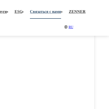
тельства
Партнеры
луги
ESG
Связаться с нами
ZENNER
ветствие
Новости
ство
RU
G