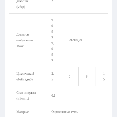
давления
2
(мбар)
9
9
9
Диапазон
9
отображения
999999,99
9,
Макс.
9
9
9
Циклический
2,
1
5
8
объём (дм3)
5
5
Сила импульса
0,1
(м3/имп.)
Материал
Оцинкованная сталь