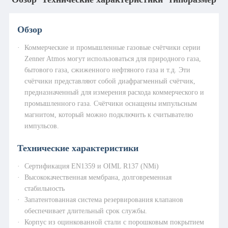
интеллектуальных
счётчиков
Обзор
Услуги
Коммерческие и промышленные газовые счётчики серии
Скачать каталог
Онлайн-консультация
Zenner Atmos могут использоваться для природного газа,
бытового газа, сжиженного нефтяного газа и т.д. Эти
Часто задаваемые вопросы
счётчики представляют собой диафрагменный счётчик,
предназначенный для измерения расхода коммерческого и
ESG
промышленного газа. Счётчики оснащены импульсным
магнитом, который можно подключить к считывателю
Наше видение и стратегия
Экологическая
импульсов.
ESG
ответственность
Социальные обязательства
Управление и
Технические характеристики
соответствие требованиям
Инновации и качество
Обзор данных ESG
Сертификация EN1359 и OIML R137 (NMi)
Высококачественная мембрана, долговременная
стабильность
Связаться с нами
Запатентованная система резервирования клапанов
обеспечивает длительный срок службы.
Корпус из оцинкованной стали с порошковым покрытием