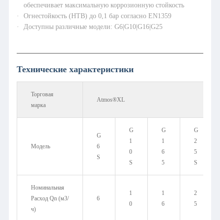
ZENNER
обеспечивает максимальную коррозионную стойкость
Огнестойкость (HTB) до 0,1 бар согласно EN1359
Профиль компании
Путь развития
Доступны различные модели: G6|G10|G16|G25
Корпоративная культура
Партнеры
Новости
Технические характеристики
Торговая
Atmos®XL
марка
G
G
G
G
1
1
2
Модель
6
0
6
5
S
S
5
S
Номинальная
1
1
2
Расход Qn (м3/
6
0
6
5
ч)