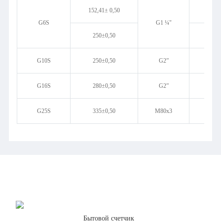
152,41± 0,50
242,
G6S
G1 ¼"
250±0,50
261,
G10S
250±0,50
G2”
327,
G16S
280±0,50
G2”
375,
G25S
335±0,50
M80x3
437
Мембранные газовые счетчики
Бытовой счетчик