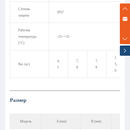
Степень
IP67
защиты
marketing@zenner-metering.com
Рабочая
+86-17702120747
температура
-25~+55
(°C)
1
4,
7,
7,
Вес (кг)
5,
1
8
8
6
Размер
Модель
A (мм)
B (мм)
C (мм